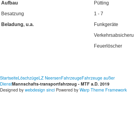
Aufbau
Pütting
Besatzung
1 - 7
Beladung, u.a.
Funkgeräte
Verkehrsabsicheru
Feuerlöscher
Startseite
Löschzüge
LZ Neersen
Fahrzeuge
Fahrzeuge außer
Dienst
Mannschafts-transportfahrzeug - MTF a.D. 2019
Designed by
webdesign sinci
Powered by
Warp Theme Framework