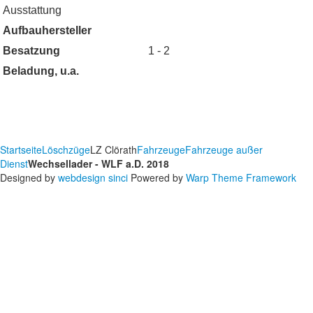
Ausstattung
Aufbauhersteller
Besatzung
1 - 2
Beladung, u.a.
Startseite
Löschzüge
LZ Clörath
Fahrzeuge
Fahrzeuge außer
Dienst
Wechsellader - WLF a.D. 2018
Designed by
webdesign sinci
Powered by
Warp Theme Framework