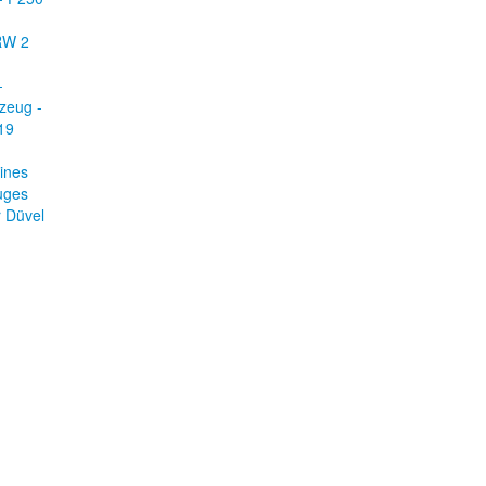
RW 2
-
rzeug -
19
ines
uges
 Düvel