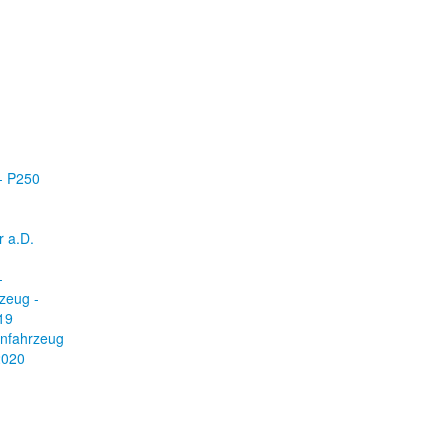
- P250
 a.D.
-
rzeug -
19
nfahrzeug
2020