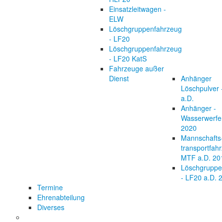
Einsatzleitwagen -
ELW
Löschgruppenfahrzeug
- LF20
Löschgruppenfahrzeug
- LF20 KatS
Fahrzeuge außer
Dienst
Anhänger
Löschpulver 
a.D.
Anhänger -
Wasserwerfer
2020
Mannschafts
transportfah
MTF a.D. 20
Löschgruppe
- LF20 a.D. 
Termine
Ehrenabteilung
Diverses