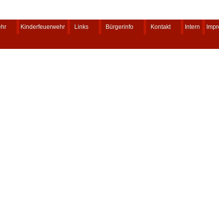
ehr
Kinderfeuerwehr
Links
Bürgerinfo
Kontakt
Intern
Imp