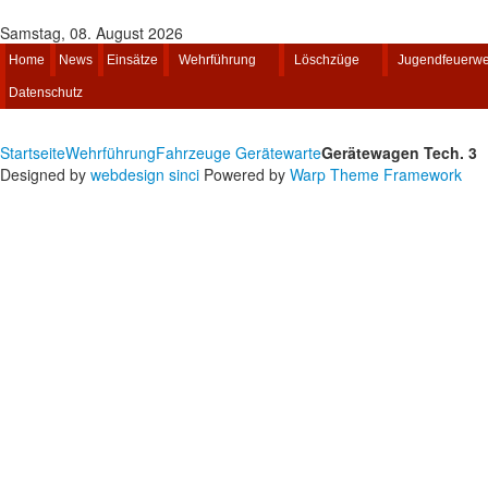
Samstag, 08. August 2026
Home
News
Einsätze
Wehrführung
Löschzüge
Jugendfeuerw
Datenschutz
Startseite
Wehrführung
Fahrzeuge Gerätewarte
Gerätewagen Tech. 3
Designed by
webdesign sinci
Powered by
Warp Theme Framework