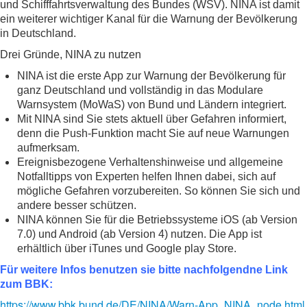
und Schifffahrtsverwaltung des Bundes (WSV). NINA ist damit
ein weiterer wichtiger Kanal für die Warnung der Bevölkerung
in Deutschland.
Drei Gründe, NINA zu nutzen
NINA ist die erste App zur Warnung der Bevölkerung für
ganz Deutschland und vollständig in das Modulare
Warnsystem (MoWaS) von Bund und Ländern integriert.
Mit NINA sind Sie stets aktuell über Gefahren informiert,
denn die Push-Funktion macht Sie auf neue Warnungen
aufmerksam.
Ereignisbezogene Verhaltenshinweise und allgemeine
Notfalltipps von Experten helfen Ihnen dabei, sich auf
mögliche Gefahren vorzubereiten. So können Sie sich und
andere besser schützen.
NINA können Sie für die Betriebssysteme iOS (ab Version
7.0) und Android (ab Version 4) nutzen. Die App ist
erhältlich über iTunes und Google play Store.
Für weitere Infos benutzen sie bitte nachfolgendne Link
zum BBK:
https://www.bbk.bund.de/DE/NINA/Warn-App_NINA_node.html